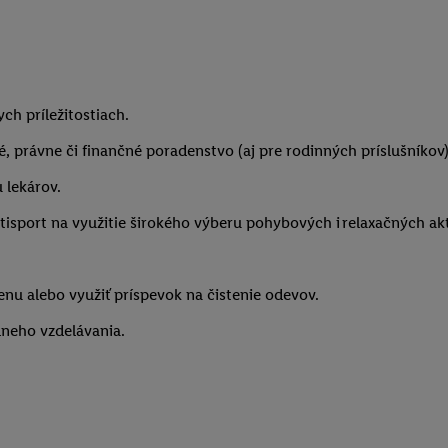
ych príležitostiach.
, právne či finančné poradenstvo (aj pre rodinných príslušníkov
 lekárov.
ultisport na využitie širokého výberu pohybových i relaxačných 
enu alebo využiť príspevok na čistenie odevov.
lneho vzdelávania.