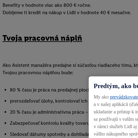
Benefity v hodnote viac ako 800 € ročne.
Dobijeme ti kredit na nákup v Lidli v hodnote 40 € mesačne.
Tvoja pracovná náplň
Ako Asistent manažéra predajne si súčasťou riadiaceho tímu, k
Tvojou pracovnou náplňou bude:
Predtým, ako b
80 % času je práca na predajnej ploche – viesť tím v prieme
My ako
prevádzkovate
prerozdeľovať úlohy, kontrolovať ich plnenie a zabezpečova
a v našej aplikácii (ď
ukladanie a prístup k
20 % času je administratívna práca – objednávky, plánovani
sa používajú s vaším s
Zabezpečovať kontrolu kvality tovaru, označovanie cenovka
v rámci služieb Lidl a
vášho nákupného sprá
Sledovať dátumy spotreby a dohliadať na správne prijímani