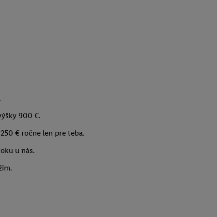
.
výšky 900 €.
250 € ročne len pre teba.
roku u nás.
žim.