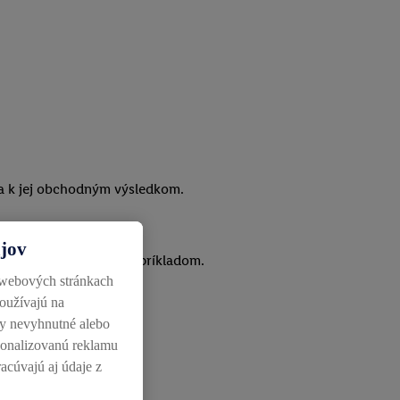
eva k jej obchodným výsledkom.
ajov
ich, rozvíjať a byť im príkladom.
 webových stránkach
používajú na
ky nevyhnutné alebo
rsonalizovanú reklamu
racúvajú aj údaje z