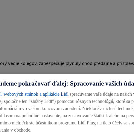
torý vedie kolegov, zabezpečuje plynulý chod predajne a prispi
udeme pokračovať ďalej: Spracovanie vašich úd
re 8 kolegov, organizovať im prácu na pracovnej zmene, motivovať 
ľ webových stránok a aplikácie Lidl
spracúvame vaše údaje na našich
ť dodržiavanie denných rutín.
alej spoločne len "služby Lidl") pomocou rôznych technológií, ktoré sa 
 informáciám vo vašom koncovom zariadení. Niektoré z nich sú technic
e, kontrola výkonu.
úhlasom na pohodlné nastavenie, na zostavovanie štatistík alebo na pe
mi a priebežné inventúry.
j mimo nich. Ak ste účastníkom programu Lidl Plus, na tieto účely sa sp
vania v obchode.
e a uskladňovanie tovaru.