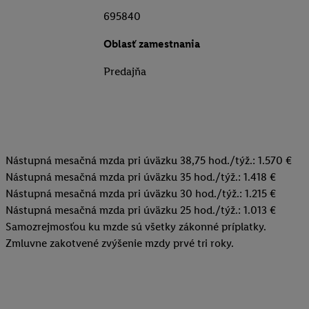
695840
Oblasť zamestnania
Predajňa
Nástupná mesačná mzda pri úväzku 38,75 hod./týž.: 1.570 €
Nástupná mesačná mzda pri úväzku 35 hod./týž.: 1.418 €
Nástupná mesačná mzda pri úväzku 30 hod./týž.: 1.215 €
Nástupná mesačná mzda pri úväzku 25 hod./týž.: 1.013 €
Samozrejmosťou ku mzde sú všetky zákonné príplatky.
Zmluvne zakotvené zvýšenie mzdy prvé tri roky.