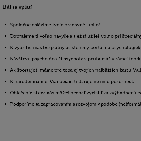
Lidl sa oplatí
Spoločne oslávime tvoje pracovné jubileá.
Doprajeme ti voľno navyše a tiež si užiješ voľno pri špeciáln
K využitiu máš bezplatný asistenčný portál na psychologické
Návštevu psychológa či psychoterapeuta máš v rámci fondu
Ak športuješ, máme pre teba aj tvojich najbližších kartu M
K narodeninám či Vianociam ti darujeme milú pozornosť.
Oblečenie si cez nás môžeš nechať vyčistiť za zvýhodnenú c
Podporíme ťa zapracovaním a rozvojom v podobe (ne)formá