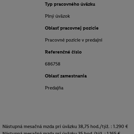
Typ pracovného úväzku
Plný úväzok
Oblasť pracovnej pozície
Pracovné pozície v predajni
Referenčné číslo
686758
Oblasť zamestnania
Predajňa
Nástupná mesačná mzda pri úväzku 38,75 hod./týž. : 1.290 €
Nástupná mesačná mzda pri úväzku 35 hod./týž. : 1.165 €