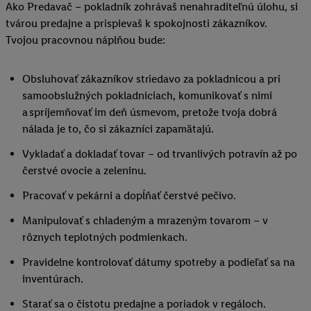
Ako Predavač – pokladník zohrávaš nenahraditeľnú úlohu, si
tvárou predajne a prispievaš k spokojnosti zákazníkov.
Tvojou pracovnou náplňou bude:
Obsluhovať zákazníkov striedavo za pokladnicou a pri
samoobslužných pokladniciach, komunikovať s nimi
a spríjemňovať im deň úsmevom, pretože tvoja dobrá
nálada je to, čo si zákazníci zapamätajú.
Vykladať a dokladať tovar – od trvanlivých potravín až po
čerstvé ovocie a zeleninu.
Pracovať v pekárni a dopĺňať čerstvé pečivo.
Manipulovať s chladeným a mrazeným tovarom – v
rôznych teplotných podmienkach.
Pravidelne kontrolovať dátumy spotreby a podieľať sa na
inventúrach.
Starať sa o čistotu predajne a poriadok v regáloch.