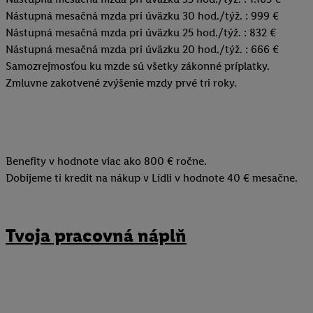
Nástupná mesačná mzda pri úväzku 30 hod./týž. : 999 €
Nástupná mesačná mzda pri úväzku 25 hod./týž. : 832 €
Nástupná mesačná mzda pri úväzku 20 hod./týž. : 666 €
Samozrejmosťou ku mzde sú všetky zákonné príplatky.
Zmluvne zakotvené zvýšenie mzdy prvé tri roky.
Benefity v hodnote viac ako 800 € ročne.
Dobijeme ti kredit na nákup v Lidli v hodnote 40 € mesačne.
Tvoja pracovná náplň