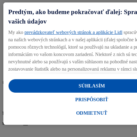
Zažiješ s nami nezabudnuteľné #teamlidl akcie.
Predtým, ako budeme pokračovať ďalej: Spra
Budeš súčasťou spoločensky zodpovedných aktivít
vašich údajov
#teamlidl.
My ako
prevádzkovateľ webových stránok a aplikácie Lidl
spracú
Vďaka #teamlidl aplikácii ti prinesieme vždy čerstvé
na našich webových stránkach a v našej aplikácii (ďalej spoločne l
informácie a pravidelné súťaže.
pomocou rôznych technológií, ktoré sa používajú na ukladanie a pr
informáciám vo vašom koncovom zariadení. Niektoré z nich sú te
nevyhnutné alebo sa používajú s vaším súhlasom na pohodlné nast
zostavovanie štatistík alebo na personalizovanú reklamu v rámci s
nich. Ak ste účastníkom programu Lidl Plus, na tieto účely sa spra
#teamlidl #práca #asistentpredaja #predaj #Sereď
vášho nákupného správania v obchode.
SÚHLASÍM
Ak tu udelíte svoj súhlas na účely personalizovanej reklamy a násle
účet Lidl Plus alebo sa prihlásite do svojho existujúceho účtu Lidl
PRISPÔSOBIŤ
partner Criteo S.A. môžeme tiež vytvoriť špeciálny online identifik
Benefitov máme toľko, že sa sem nezmestia. Dočítaj sa o
adresy, ktorú tam uvediete, aby sme vás mohli rozpoznať v službá
ODMIETNUŤ
prevádzkovaných tretími stranami a zobrazovať vám personalizov
nich viac
tu
.
tento účel môže byť vaša zaheslovaná e-mailová adresa zlúčená aj 
identifikátormi alebo identifikátormi, ktoré vám spoločnosť Criteo 