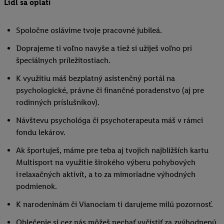
Lidl sa oplatí
Spoločne oslávime tvoje pracovné jubileá.
Doprajeme ti voľno navyše a tiež si užiješ voľno pri
špeciálnych príležitostiach.
K využitiu máš bezplatný asistenčný portál na
psychologické, právne či finančné poradenstvo (aj pre
rodinných príslušníkov).
Návštevu psychológa či psychoterapeuta máš v rámci
fondu lekárov.
Ak športuješ, máme pre teba aj tvojich najbližších kartu
Multisport na využitie širokého výberu pohybových
i relaxačných aktivít, a to za mimoriadne výhodných
podmienok.
K narodeninám či Vianociam ti darujeme milú pozornosť.
Oblečenie si cez nás môžeš nechať vyčistiť za zvýhodnenú