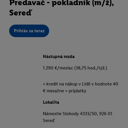
Predavač - pokladník (m/ž),
Sereď
Prihlás sa teraz
Nástupná mzda
1.290 €/mesiac (38,75 hod./týž.)
+ kredit na nákup v Lidli v hodnote 40
€ mesačne + príplatky
Lokalita
Námestie Slobody 4333/50, 926 01
Sereď