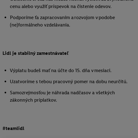
cenu alebo využiť príspevok na čistenie odevov.
Podporíme ťa zapracovaním a rozvojom v podobe
(ne)formálneho vzdelávania.
Lidl je stabilný zamestnávateľ
Výplatu budeš mať na účte do 15. dňa v mesiaci.
Uzatvoríme s tebou pracovný pomer na dobu neurčitú.
Samozrejmosťou je náhrada nadčasov a všetkých
zákonných príplatkov.
#teamlidl