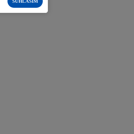
SÚHLASÍM
oľko koncových
ailovej adresy a
ch spracúvania
Kliknutím na
e vrátane informácií o
sti nájdete v našich