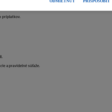
ODMIETNUŤ
PRISPÔSOBIŤ
ch a v rôznych službách spoločnosti Lidl ak vám možno priradiť niek
anie viacerých služieb spoločnosti Lidl, pomocou vašej hashovanej e-m
 príplatkov.
fikátorov/identifikátorov, ktoré má spoločnosť Criteo SA k dispozícii.
môžete povoliť jednotlivé účely a nájsť ďalšie informácie o podmienka
 "
Odmietnuť
" môžete povoliť iba používanie potrebných technológií. 
súhlas so spracúvaním na všetky vyššie uvedené účely. Ďalšie informáci
ov a Vašom práve kedykoľvek odvolať súhlas s účinnosťou do budúcno
bných údajov
.
Imprint nájdete tu.
l.
cie a pravidelné súťaže.