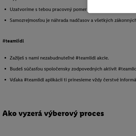
na rôznych zariadenia
Uzatvoríme s tebou pracovný pomer na dobu neurčitú.
zariadení alebo použív
Samozrejmosťou je náhrada nadčasov a všetkých zákonných
prípadne ďalších identi
V časti "
Prispôsobiť
" 
osobných údajov.
#teamlidl
Kliknutím na možnosť
"
Súhlasím
" vyjadríte 
dobe uchovávania údaj
Zažiješ s nami nezabudnuteľné #teamlidl akcie.
zásadách ochrany oso
Budeš súčasťou spoločensky zodpovedných aktivít #teamlid
Vďaka #teamlidl aplikácii ti prinesieme vždy čerstvé informá
Ako vyzerá výberový proces