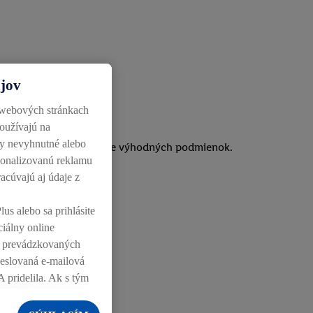
ajov
.
 webových stránkach
používajú na
ky nevyhnutné alebo
aktivít, a to za mimoriadne výhodných podmienok.
rsonalizovanú reklamu
racúvajú aj údaje z
lus alebo sa prihlásite
ciálny online
ch prevádzkovaných
heslovaná e-mailová
A pridelila. Ak s tým
záujem (napr.
a môžu zobrazovať aj