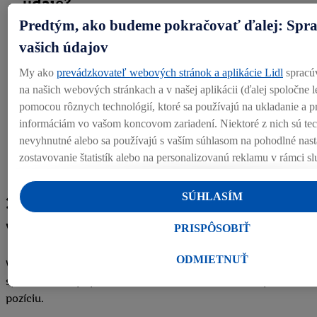
údaje?
Predtým, ako budeme pokračovať ďalej: Spra
vašich údajov
My ako
prevádzkovateľ webových stránok a aplikácie Lidl
spracú
2.7 Ste povinný poskytnúť nám Vaše
na našich webových stránkach a v našej aplikácii (ďalej spoločne l
pomocou rôznych technológií, ktoré sa používajú na ukladanie a pr
osobné údaje?
informáciám vo vašom koncovom zariadení. Niektoré z nich sú te
nevyhnutné alebo sa používajú s vaším súhlasom na pohodlné nast
zostavovanie štatistík alebo na personalizovanú reklamu v rámci s
nich. Ak ste účastníkom programu Lidl Plus, na tieto účely sa spra
vášho nákupného správania v obchode.
SÚHLASÍM
3 Spracúvanie údajov v súvislosti s
Ak tu udelíte svoj súhlas na účely personalizovanej reklamy a násle
výberovým procesom
účet Lidl Plus alebo sa prihlásite do svojho existujúceho účtu Lidl
PRISPÔSOBIŤ
partner Criteo S.A. môžeme tiež vytvoriť špeciálny online identifik
adresy, ktorú tam uvediete, aby sme vás mohli rozpoznať v službá
ODMIETNUŤ
V nasledujúcej časti Vám vysvetlíme, ktoré Vaše údaje
prevádzkovaných tretími stranami a zobrazovať vám personalizov
spracúvame v prípade, že sa uchádzate o konkrétnu pracovnú
tento účel môže byť vaša zaheslovaná e-mailová adresa zlúčená aj 
pozíciu.
identifikátormi alebo identifikátormi, ktoré vám spoločnosť Criteo 