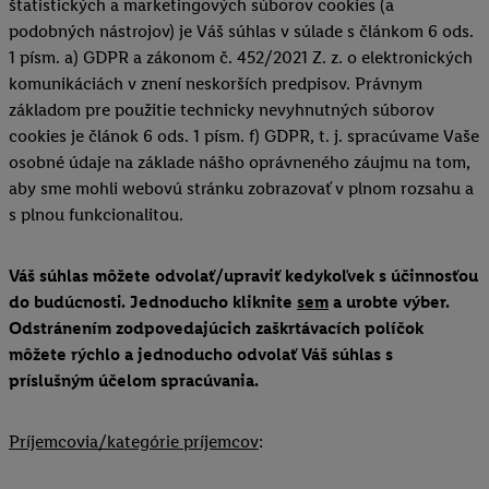
štatistických a marketingových súborov cookies (a
podobných nástrojov) je Váš súhlas v súlade s článkom 6 ods.
1 písm. a) GDPR a zákonom č. 452/2021 Z. z. o elektronických
komunikáciách v znení neskorších predpisov. Právnym
základom pre použitie technicky nevyhnutných súborov
cookies je článok 6 ods. 1 písm. f) GDPR, t. j. spracúvame Vaše
osobné údaje na základe nášho oprávneného záujmu na tom,
aby sme mohli webovú stránku zobrazovať v plnom rozsahu a
s plnou funkcionalitou.
Váš súhlas môžete odvolať/upraviť kedykoľvek s účinnosťou
do budúcnosti. Jednoducho kliknite
sem
a urobte výber.
Odstránením zodpovedajúcich zaškrtávacích políčok
môžete rýchlo a jednoducho odvolať Váš súhlas s
príslušným účelom spracúvania.
Príjemcovia/kategórie príjemcov
: