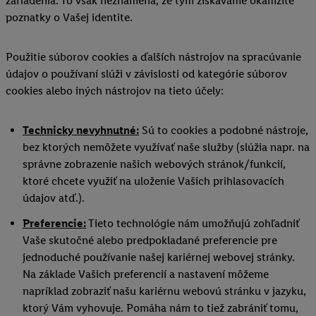
zariadenia. To však neznamená, že tým získavame okamžité
poznatky o Vašej identite.
Použitie súborov cookies a ďalších nástrojov na spracúvanie
údajov o používaní slúži v závislosti od kategórie súborov
cookies alebo iných nástrojov na tieto účely:
Technicky nevyhnutné:
Sú to cookies a podobné nástroje,
bez ktorých nemôžete využívať naše služby (slúžia napr. na
správne zobrazenie našich webových stránok/funkcií,
ktoré chcete využiť na uloženie Vašich prihlasovacích
údajov atď.).
Preferencie:
Tieto technológie nám umožňujú zohľadniť
Vaše skutočné alebo predpokladané preferencie pre
jednoduché používanie našej kariérnej webovej stránky.
Na základe Vašich preferencií a nastavení môžeme
napríklad zobraziť našu kariérnu webovú stránku v jazyku,
ktorý Vám vyhovuje. Pomáha nám to tiež zabrániť tomu,