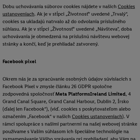
Dobu uchovávania súborov cookies nájdete v našich
Cookies
ustanoveniach
. Ak je v stĺpci „Životnosť“ uvedené „Trvalý“,
cookies sa ukladajú natrvalo až do odvolania príslušného
súhlasu. Ak je v stĺpci „Životnosť“ uvedené „Návšteva”, doba
uchovávania je obmedzená na príslušnú návštevu webovej
stránky a končí, keď je prehliadač zatvorený.
Facebook pixel
Okrem nás je za spracúvanie osobných údajov súvisiacich s
Facebook Pixel v zmysle článku 26 GDPR spoločne
zodpovedná spoločnosť
Meta PlatformsIreland Limited
, 4
Grand Canal Square, Grand Canal Harbour, Dublin 2, Írsko
(ďalej len Facebook“), (viď. cookies s poskytovateľom alebo
označením „Facebook“ v našich
Cookies ustanoveniach
). V
rámci spolupráce s našimi partnermi na našej webovej stránke
používame s Vaším súhlasom ich špeciálne technológie na
zaznamenávanie Vášho správania pri prehliadaní, aby Vám na