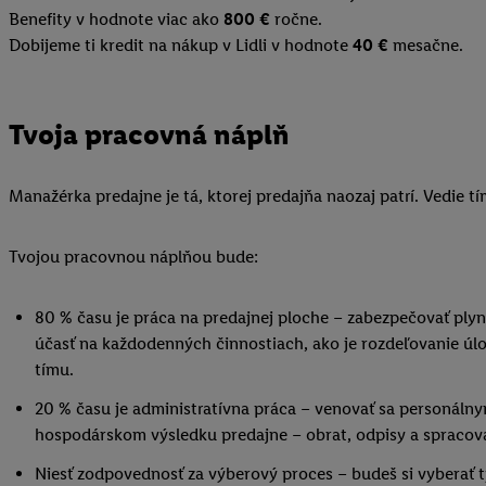
Benefity v hodnote viac ako
800 €
ročne.
Dobijeme ti kredit na nákup v Lidli v hodnote
40 €
mesačne.
Tvoja pracovná náplň
Manažérka predajne je tá, ktorej predajňa naozaj patrí. Vedie 
Tvojou pracovnou náplňou bude:
80 % času je práca na predajnej ploche – zabezpečovať plynu
účasť na každodenných činnostiach, ako je rozdeľovanie úlo
tímu.
20 % času je administratívna práca – venovať sa personáln
hospodárskom výsledku predajne – obrat, odpisy a spracova
Niesť zodpovednosť za výberový proces – budeš si vyberať 