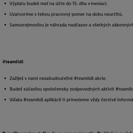
Výplatu budeš mať na účte do 15. dňa v mesiaci.
Uzatvoríme s tebou pracovný pomer na dobu neurčitú.
Samozrejmosťou je náhrada nadčasov a všetkých zákonných
#teamlidl
Zažiješ s nami nezabudnuteľné #teamlidl akcie.
Budeš súčasťou spoločensky zodpovedných aktivít #teamlid
Vďaka #teamlidl aplikácii ti prinesieme vždy čerstvé informá