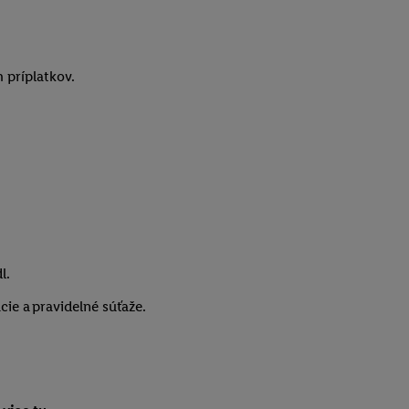
 príplatkov.
l.
cie a pravidelné súťaže.