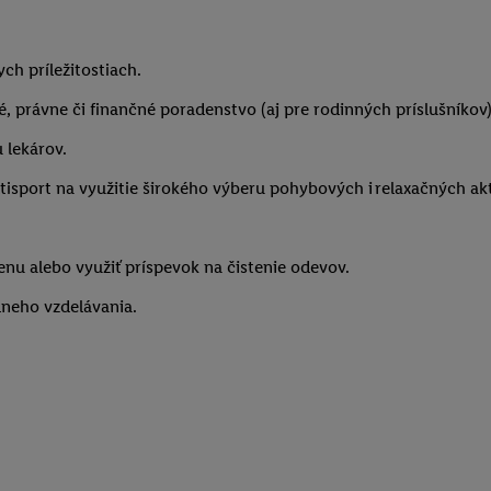
ych príležitostiach.
, právne či finančné poradenstvo (aj pre rodinných príslušníkov)
 lekárov.
ultisport na využitie širokého výberu pohybových i relaxačných 
enu alebo využiť príspevok na čistenie odevov.
lneho vzdelávania.