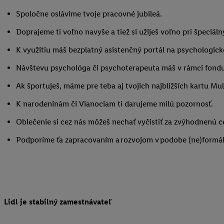
Spoločne oslávime tvoje pracovné jubileá.
Doprajeme ti voľno navyše a tiež si užiješ voľno pri špeciáln
K využitiu máš bezplatný asistenčný portál na psychologické
Návštevu psychológa či psychoterapeuta máš v rámci fondu
Ak športuješ, máme pre teba aj tvojich najbližších kartu M
K narodeninám či Vianociam ti darujeme milú pozornosť.
Oblečenie si cez nás môžeš nechať vyčistiť za zvýhodnenú c
Podporíme ťa zapracovaním a rozvojom v podobe (ne)formá
Lidl je stabilný zamestnávateľ