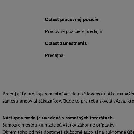
Oblasť pracovnej pozície
Pracovné pozície v predajni
Oblasť zamestnania
Predajňa
Pracuj aj ty pre Top zamestnávateľa na Slovensku! Ako manažér
zamestnancov aj zákazníkov. Bude to pre teba skvelá výzva, kt
Nástupná mzda je uvedená v samotných inzerátoch.
Samozrejmosťou ku mzde sú všetky zákonné príplatky.
Okrem toho od nás dostaneš služobné auto aj na súkromné úče