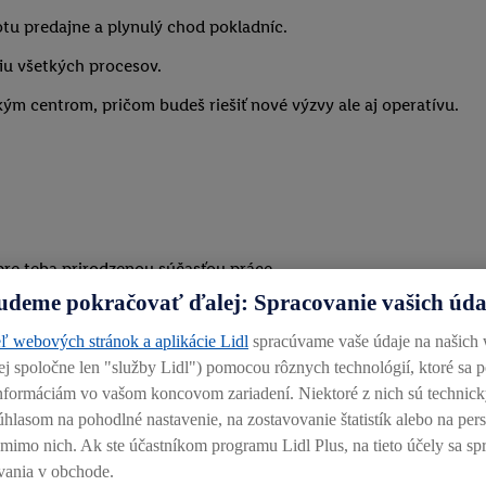
tu predajne a plynulý chod pokladníc.
iu všetkých procesov.
ým centrom, pričom budeš riešiť nové výzvy ale aj operatívu.
re teba prirodzenou súčasťou práce.
udeme pokračovať ďalej: Spracovanie vašich úd
ľ webových stránok a aplikácie Lidl
spracúvame vaše údaje na našich
vať úlohy a riešiť rôzne situácie s rozvahou a prehľadom.
alej spoločne len "služby Lidl") pomocou rôznych technológií, ktoré sa 
 informáciám vo vašom koncovom zariadení. Niektoré z nich sú technic
úhlasom na pohodlné nastavenie, na zostavovanie štatistík alebo na pe
j mimo nich. Ak ste účastníkom programu Lidl Plus, na tieto účely sa sp
vania v obchode.