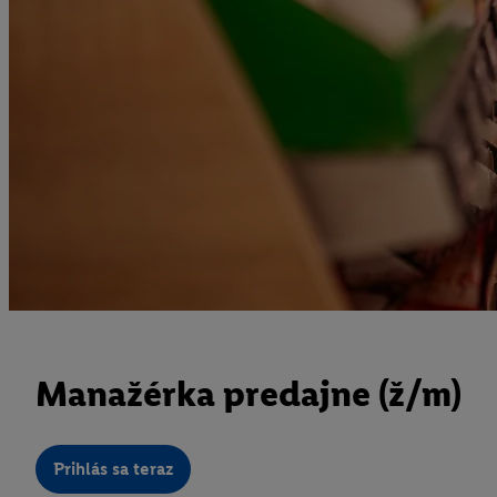
Manažérka predajne (ž/m)
Prihlás sa teraz