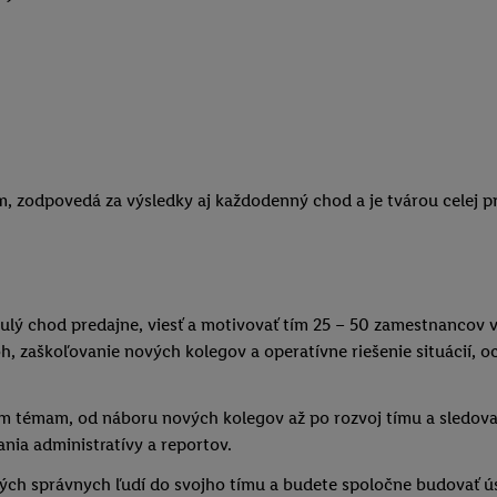
tím, zodpovedá za výsledky aj každodenný chod a je tvárou celej 
lý chod predajne, viesť a motivovať tím 25 – 50 zamestnancov v 
h, zaškoľovanie nových kolegov a operatívne riešenie situácií, 
ym témam, od náboru nových kolegov až po rozvoj tímu a sledova
nia administratívy a reportov.
tých správnych ľudí do svojho tímu a budete spoločne budovať ú