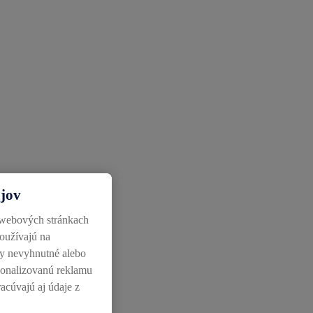
ajov
 webových stránkach
používajú na
ky nevyhnutné alebo
rsonalizovanú reklamu
racúvajú aj údaje z