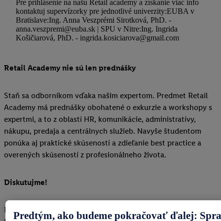
Pre prihlásenie na našu Retail academy a získanie viac info
kontaktuj supervízorky pre jednotlivé univerzity:EUBA v
Bratislave:Ing. Anna Veszprémi Sirotková, PhD. -
anna.veszpremi@euba.sk | SPU v Nitre:Ing. Ingrida
Košičiarová, PhD. - ingrida.kosiciarova@gmail.com
Retail Academy nie sú len prednášky
Staň sa odborníkom vďaka našim expertom. Predmet Retail
Academy má prednášky obohatené o exkurzie a workshopy s
expertmi, a to z oblastí HR, komunikácie, administratívy,
nákupu, predaja a centrálnych služieb. Navyše študentom
ponúka aj praktické skúsenosti a zdieľanie best practice a
overených skúseností z profesionálneho života.
Diskutujme!
Retail Academy sa vyučuje diskusným spôsobom. Zástupca
Predtým, ako budeme pokračovať ďalej: Spra