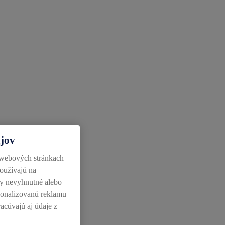
ajov
 webových stránkach
používajú na
ky nevyhnutné alebo
rsonalizovanú reklamu
racúvajú aj údaje z