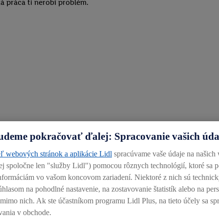
ká práca ti nerobí problém.
.
udeme pokračovať ďalej: Spracovanie vašich úd
výšky 900 €.
ľ webových stránok a aplikácie Lidl
spracúvame vaše údaje na našich
250 € ročne len pre teba.
alej spoločne len "služby Lidl") pomocou rôznych technológií, ktoré sa 
oku u nás.
 informáciám vo vašom koncovom zariadení. Niektoré z nich sú technic
úhlasom na pohodlné nastavenie, na zostavovanie štatistík alebo na pe
žim.
j mimo nich. Ak ste účastníkom programu Lidl Plus, na tieto účely sa sp
vania v obchode.