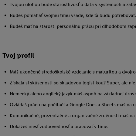
Tvojou úlohou bude starostlivosť o dáta v systémoch a zabez
Budeš pomáhať svojmu tímu všade, kde ťa budú potrebovať.
Budeš mať na starosti personálnu prácu pri dlhodobom zapr
Tvoj profil
Máš ukončené stredoškolské vzdelanie s maturitou a dvojro
Získala si skúsenosti so skladovou logistikou? Super, ale ni
Nemecký alebo anglický jazyk máš aspoň na základnej úrovn
Ovládaš prácu na počítači a Google Docs a Sheets máš na už
Komunikačné, prezentačné a organizačné zručnosti máš na 
Dokážeš niesť zodpovednosť a pracovať v tíme.