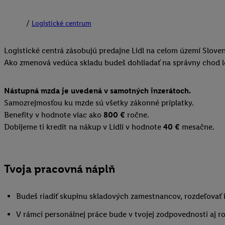
Logistické centrum
Logistické centrá zásobujú predajne Lidl na celom území Sloven
Ako zmenová vedúca skladu budeš dohliadať na správny chod lo
Nástupná mzda je uvedená v samotných inzerátoch.
Samozrejmosťou ku mzde sú všetky zákonné príplatky.
Benefity v hodnote viac ako
800 €
ročne.
Dobijeme ti kredit na nákup v Lidli v hodnote
40 €
mesačne.
Tvoja pracovná náplň
Budeš riadiť skupinu skladových zamestnancov, rozdeľovať i
V rámci personálnej práce bude v tvojej zodpovednosti aj r