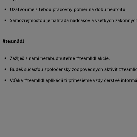
Uzatvoríme s tebou pracovný pomer na dobu neurčitú.
Samozrejmosťou je náhrada nadčasov a všetkých zákonných
#teamlidl
Zažiješ s nami nezabudnuteľné #teamlidl akcie.
Budeš súčasťou spoločensky zodpovedných aktivít #teamlid
Vďaka #teamlidl aplikácii ti prinesieme vždy čerstvé informá