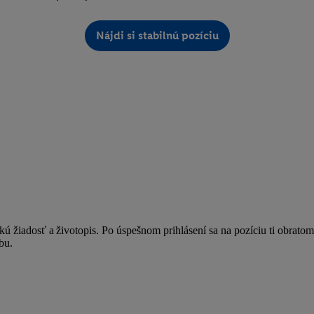
Nájdi si stabilnú pozíciu
ú žiadosť a životopis. Po úspešnom prihlásení sa na pozíciu ti obratom
bu.