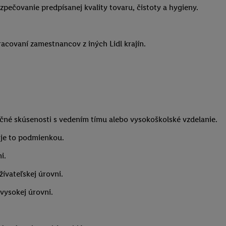
pečovanie predpísanej kvality tovaru, čistoty a hygieny.
acovaní zamestnancov z iných Lidl krajín.
čné skúsenosti s vedením tímu alebo vysokoškolské vzdelanie.
e je to podmienkou.
i.
ívateľskej úrovni.
vysokej úrovni.