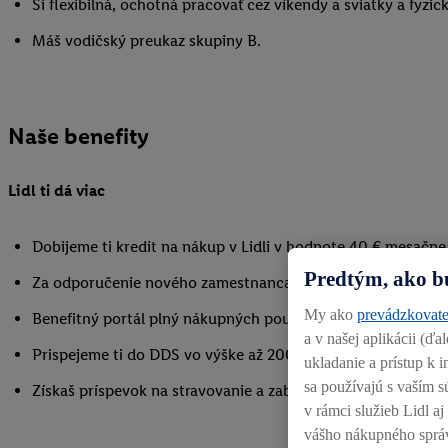
Si flexibilná, ochotná pracovať cez víkendy a sviatky a fyzic
Máš vodičský preukaz skupiny B.
Naše benefity
Lidl ti dá viac
Dobijeme ti kredit na nákup v Lidli v hodnote 40 € mesačne
Predtým, ako b
Za odporučenie nového zamestnanca získaš odmenu až do 
My ako
prevádzkovate
Benefitný portál plný nákupných poukážok v celkovej sume 
a v našej aplikácii (ď
Prispejeme ti do DDS vo výške až 200 € po odpracovanom r
ukladanie a prístup k
sa používajú s vaším s
Získaš príspevok na stravovanie a zabezpečíme ti aj pitný re
v rámci služieb Lidl a
vášho nákupného sprá